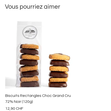
hermétique à l'abri de la lumière
plus de détails quant à la
Emballage écologique et
Vous pourriez aimer
et de l'humidité. Consommer
livraison
)
zéro plastique
rapidement après ouverture.
Biscuits Rectangles Choc Grand Cru
72% Noir (120g)
Prix
12,90 CHF