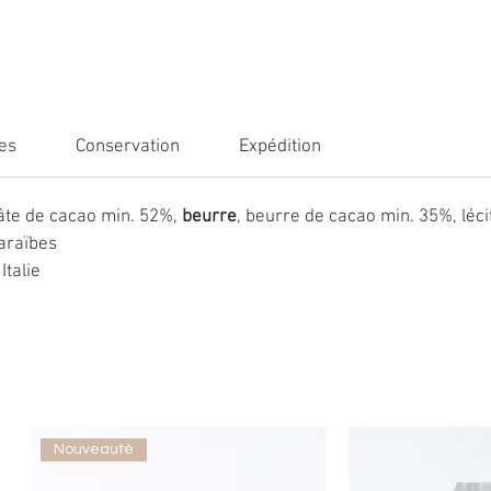
es
Conservation
Expédition
pâte de cacao min. 52%,
beurre
, beurre de cacao min. 35%, léc
araïbes
Italie
Nouveauté