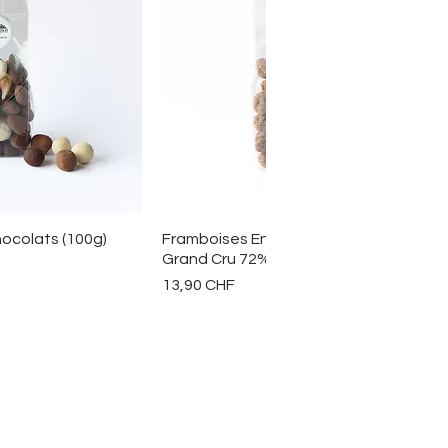
u rapide
Aperçu rapide
ocolats (100g)
Framboises Enrobées Chocolat
Grand Cru 72% Equateur (100g)
Prix
13,90 CHF
CHOCOLAT
CONSERVATION