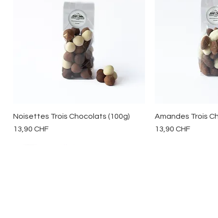
Aperçu rapide
Aperç
Noisettes Trois Chocolats (100g)
Amandes Trois Ch
Prix
Prix
13,90 CHF
13,90 CHF
CONTACT
+41 77 448 11 11