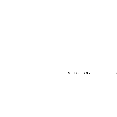
Frais de port of
Suisse
A PROPOS
E