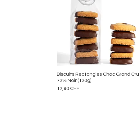
Aperçu rapide
Biscuits Rectangles Choc Grand Cru
72% Noir (120g)
Prix
12,90 CHF
Noir 72%
ENTREPRISE
A PROPOS