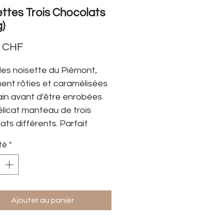
ttes Trois Chocolats
g)
Prix
0 CHF
les noisette du Piémont,
ent rôties et caramélisées
ain avant d'être enrobées
élicat manteau de trois
ats différents. Parfait
petite attention ou pour
té
*
ûter gourmand.
Ajouter au panier