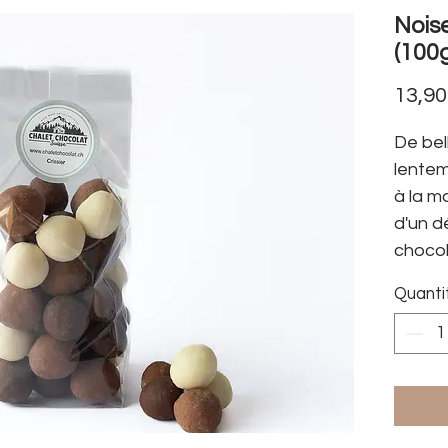
Noise
(100
13,9
De bel
lentem
à la m
d'un d
chocol
comme 
Quanti
un go