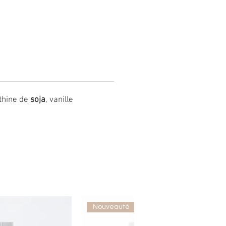
ithine de
soja
, vanille
Nouveauté