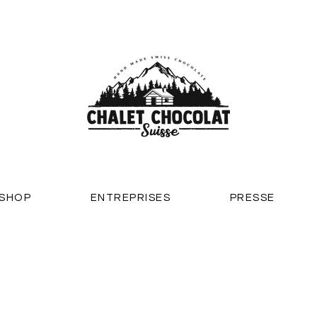
ferts dès 130.- d'achat, livraison sous 3 jours ouvrables dan
-SHOP
ENTREPRISES
PRESSE